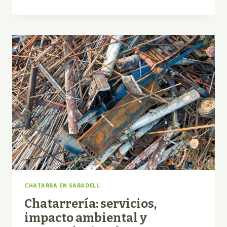
BENEFICIOS
AMBIENTALES
DE
LA
CHATARRERÍA
Y
EL
RECICLAJE
DE
METALES
CHATARRA EN SABADELL
Chatarrería: servicios,
impacto ambiental y