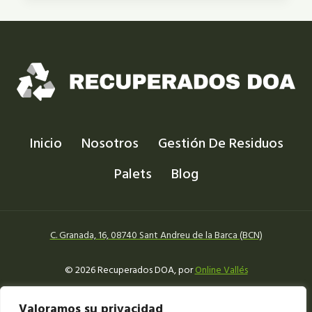
SABADELL:
TRANSFORMANDO
LA
CHATARRA
EN
SOSTENIBILIDAD
Inicio
Nosotros
Gestión De Residuos
Palets
Blog
C. Granada, 16, 08740 Sant Andreu de la Barca (BCN)
© 2026 Recuperados DOA, por
Online Vallés
Aviso legal
Política de Cookies
Política de privacidad
Valoramos su privacidad