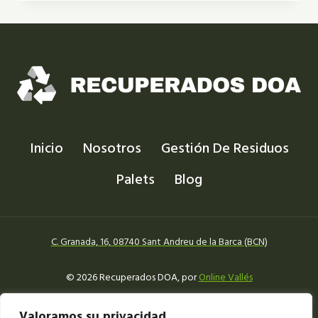
CHATARRA:
PROMUEVE
LA
SOSTENIBILIDAD
Inicio
Nosotros
Gestión De Residuos
Palets
Blog
C. Granada, 16, 08740 Sant Andreu de la Barca (BCN)
© 2026 Recuperados DOA, por
Online Vallés
Aviso legal
Política de Cookies
Política de privacidad
Valoramos su privacidad