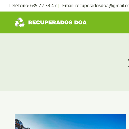
Saltar
Teléfono: 635 72 78 47
|
Email: recuperadosdoa@gmail.
al
contenido