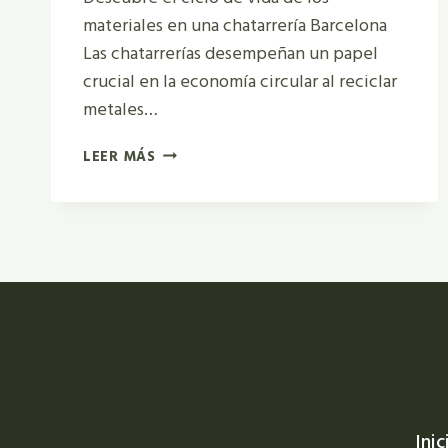
materiales en una chatarrería Barcelona
Las chatarrerías desempeñan un papel
crucial en la economía circular al reciclar
metales…
PROCESO
LEER MÁS
DE
RECICLAJE
EN
UNA
CHATARRERÍA:
CÓMO
BARCELONA
CONTRIBUYE
A
LA
SOSTENIBILIDAD
Inic