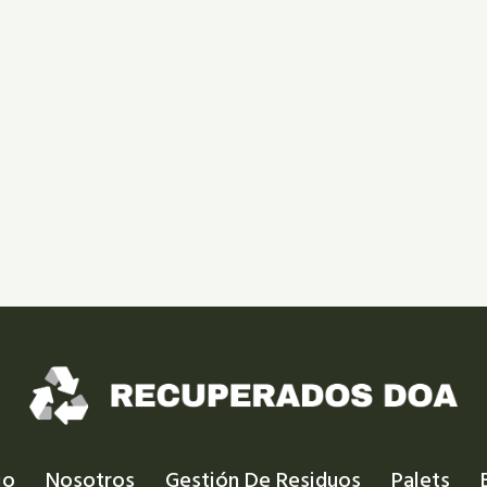
io
Nosotros
Gestión De Residuos
Palets