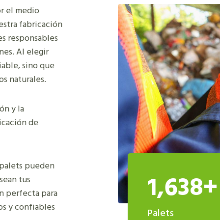
r el medio
stra fabricación
tes responsables
nes. Al elegir
iable, sino que
os naturales.
ón y la
ricación de
 palets pueden
1,638+
sean tus
n perfecta para
os y confiables
Palets