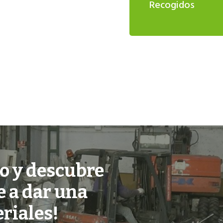
Recogidos
o y descubre
 a dar una
riales!