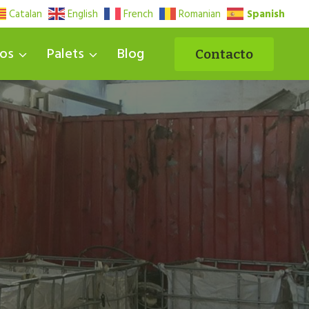
Spanish
Catalan
English
French
Romanian
uos
Palets
Blog
Contacto