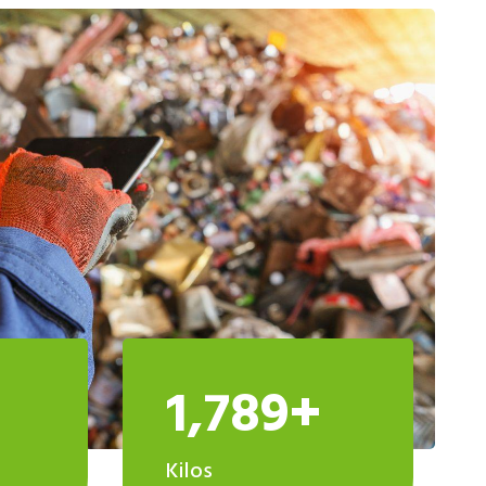
1,789+
Kilos