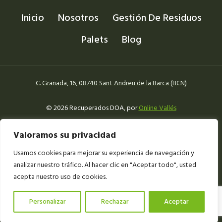
Inicio
Nosotros
Gestión De Residuos
Palets
Blog
C. Granada, 16, 08740 Sant Andreu de la Barca (BCN)
© 2026 Recuperados DOA, por
Online Vallés
Aviso legal
Política de Cookies
Política de privacidad
Valoramos su privacidad
Declaración de accesibilidad
Mapa del sitio
Usamos cookies para mejorar su experiencia de navegación y
analizar nuestro tráfico. Al hacer clic en "Aceptar todo", usted
acepta nuestro uso de cookies.
Personalizar
Rechazar
Aceptar