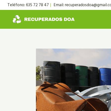
Saltar
Teléfono: 635 72 78 47
|
Email: recuperadosdoa@gmail.
al
contenido