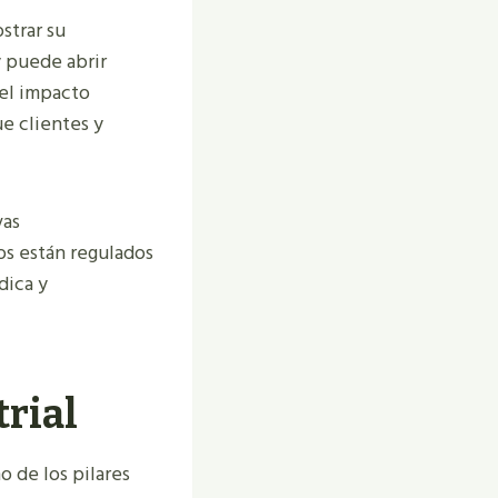
strar su
y puede abrir
el impacto
ue clientes y
vas
os están regulados
dica y
trial
o de los pilares