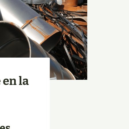
 en la
les