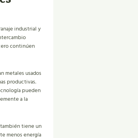
naje industrial y
intercambio
acero continúen
an metales usados
nas productivas.
tecnología pueden
temente a la
 también tiene un
nte menos energía