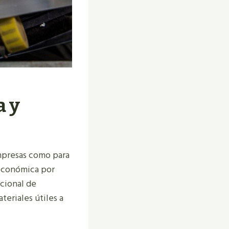
a y
mpresas como para
 económica por
icional de
eriales útiles a