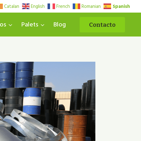
Spanish
Catalan
English
French
Romanian
uos
Palets
Blog
Contacto